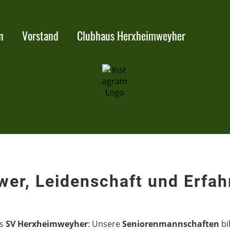
n
Vorstand
Clubhaus Herxheimweyher
wer, Leidenschaft und Erfah
es
SV Herxheimweyher
: Unsere
Seniorenmannschaften
bi