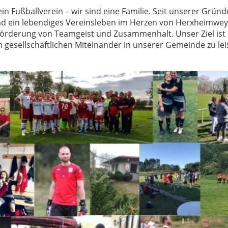
n Fußballverein – wir sind eine Familie. Seit unserer Gründ
nd ein lebendiges Vereinsleben im Herzen von Herxheimweyh
örderung von Teamgeist und Zusammenhalt. Unser Ziel ist es,
 gesellschaftlichen Miteinander in unserer Gemeinde zu lei