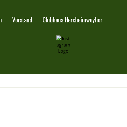
n
Vorstand
Clubhaus Herxheimweyher
e