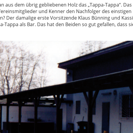
n aus dem übrig gebliebenen Holz das „Tappa-Tappa“. Das a
einsmitglieder und Kenner den Nachfolger des einstigen 
? Der damalige erste Vorsitzende Klaus Bünning und Kass
a-Tappa als Bar. Das hat den Beiden so gut gefallen, dass