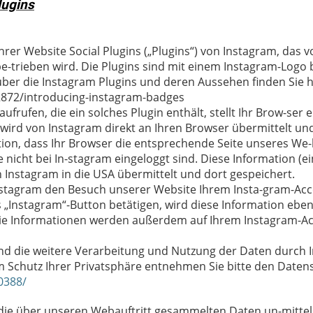
lugins
hrer Website Social Plugins („Plugins“) von Instagram, das 
e-trieben wird. Die Plugins sind mit einem Instagram-Logo 
ber die Instagram Plugins und deren Aussehen finden Sie h
2872/introducing-instagram-badges
ufrufen, die ein solches Plugin enthält, stellt Ihr Brow-ser
 wird von Instagram direkt an Ihren Browser übermittelt un
tion, dass Ihr Browser die entsprechende Seite unseres We-
 nicht bei In-stagram eingeloggt sind. Diese Information (ei
 Instagram in die USA übermittelt und dort gespeichert.
 Instagram den Besuch unserer Website Ihrem Insta-gram-Ac
 „Instagram“-Button betätigen, wird diese Information ebenf
Die Informationen werden außerdem auf Ihrem Instagram-Acc
 die weitere Verarbeitung und Nutzung der Daten durch I
m Schutz Ihrer Privatsphäre entnehmen Sie bitte den Daten
0388/
die über unseren Webauftritt gesammelten Daten un-mitte